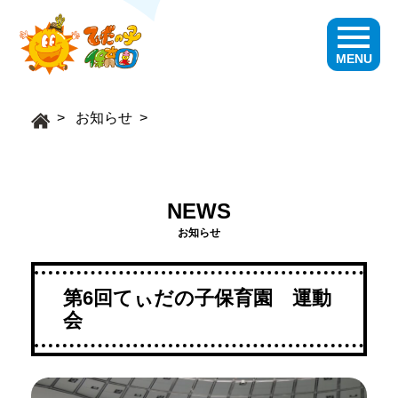
MENU
お知らせ
NEWS
お知らせ
第6回てぃだの子保育園 運動
会